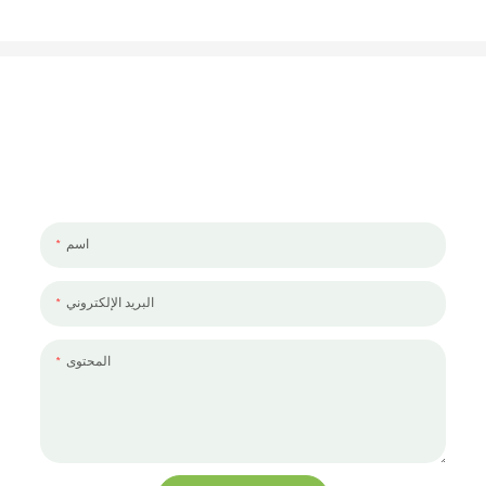
لنتحدث عن مشروعك
يسعدنا العمل معك ومع فريقك. إذا كان لديك مشروع تحتاج إلى مناقشته ،
فالرجاء ترك لنا رسالة.
اسم
البريد الإلكتروني
المحتوى