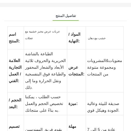
تفاصيل المنتج
عربات عرض مخبز خشبية مع
المواد /
اسم
خشب مع دهان
عجلات
النهاية:
المنتج:
الطباعة بالشاشة
معنويات&المشروبات
الحريرية والحروف ثلاثية
العلامة
ومجموعة متنوعة
عرض
الأبعاد والشعار المحفور
التجارية
من المنتجات
المنتجات:
والطباعة فوق البنفسجية
/ العمل
ونقل الحرارة وما إلى
الفني:
ذلك.
حسب الطلب ، يمكننا
الحجم /
صديقة للبيئة وعالية
ميزة:
تخصيص الحجم والعمل
البعد:
الجودة وهيكل قوي.
به بناءً على منتجاتك.
مهلة
تصميم
عادة من 5 إلى 7
يقوم فريق المهندسين