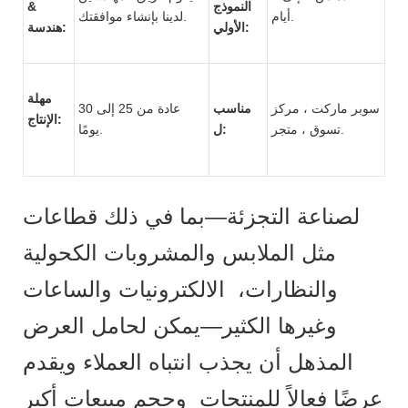
النموذج
&
أيام.
لدينا بإنشاء موافقتك.
الأولي:
هندسة:
مهلة
سوبر ماركت ، مركز
مناسب
عادة من 25 إلى 30
الإنتاج:
تسوق ، متجر.
ل:
يومًا.
لصناعة التجزئة—بما في ذلك قطاعات
مثل الملابس والمشروبات الكحولية
والنظارات، الالكترونيات والساعات
وغيرها الكثير—يمكن لحامل العرض
المذهل أن يجذب انتباه العملاء ويقدم
عرضًا فعالاً للمنتجات وحجم مبيعات أكبر