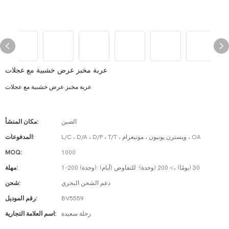
عربة مخبز عرض خشبية مع عجلات
عربة مخبز عرض خشبية مع عجلات
الصين
مكان المنشأ:
L/C ، D/A ، D/P ، T/T ، ويسترن يونيون ، مونيغرام ، OA
المدفوعات:
MOQ:
1000
1-200 (وحدة): 30 (يومًا) ،> 200 (وحدة): للتفاوض (أيام)
مهلة:
دعم الشحن البحري
شحن:
BV5559
رقم الموديل:
رحلة سعيدة
اسم العلامة التجارية: