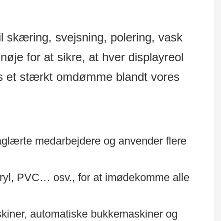
 til skæring, svejsning, polering, vask
nøje for at sikre, at hver displayreol
t os et stærkt omdømme blandt vores
faglærte medarbejdere og anvender flere
akryl, PVC… osv., for at imødekomme alle
kiner, automatiske bukkemaskiner og