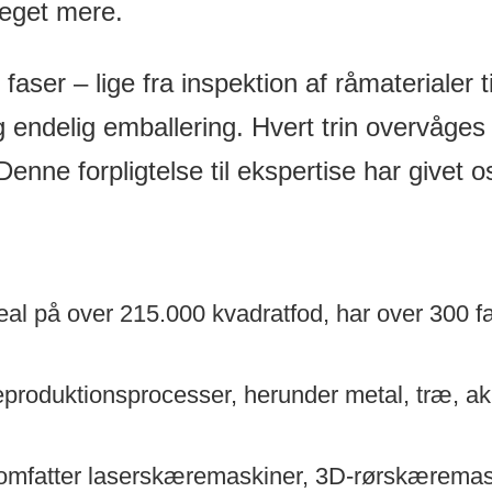
meget mere.
le faser – lige fra inspektion af råmaterialer
og endelig emballering. Hvert trin overvåges 
 Denne forpligtelse til ekspertise har give
real på over 215.000 kvadratfod, har over 300 
aleproduktionsprocesser, herunder metal, træ, 
omfatter laserskæremaskiner, 3D-rørskæremas