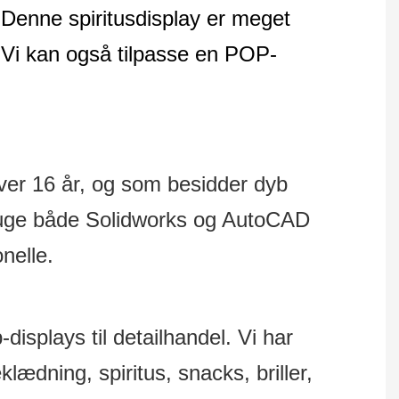
d. Denne spiritusdisplay er meget
 Vi kan også tilpasse en POP-
 over 16 år, og som besidder dyb
t bruge både Solidworks og AutoCAD
onelle.
isplays til detailhandel. Vi har
lædning, spiritus, snacks, briller,