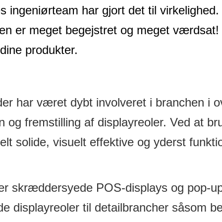
res ingeniørteam har gjort det til virkelighe
en er meget begejstret og meget værdsat!
f dine produkter.
 der har været dybt involveret i branchen i
gn og fremstilling af displayreoler. Ved a
elt solide, visuelt effektive og yderst funkti
per skræddersyede POS-displays og pop-up-d
e displayreoler til detailbrancher såsom bek