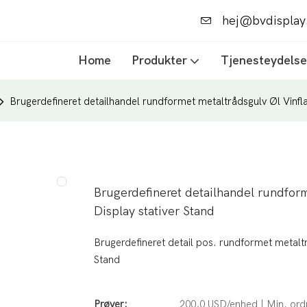
hej@bvdisplay
.
Home
Produkter
Tjenesteydelse
Brugerdefineret detailhandel rundformet metaltrådsgulv Øl Vinfl
Brugerdefineret detailhandel rundfor
Display stativer Stand
Brugerdefineret detail pos. rundformet metalt
Stand
Prøver:
200,0 USD/enhed | Min. ord