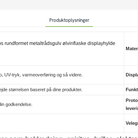
Produktoplysninger
s rundformet metaltrådsgulv ølvinflaske displayhylde
Mater
o, UV-tryk, varmeoverføring og så videre.
Displ
ejde størrelsen baseret på dine produkter.
Funkt
Proto
din godkendelse.
leveri
Velegn