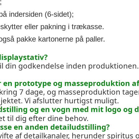
;
på indersiden (6-sidet);
kytter eller pakning i trækasse.
 også pakke kartonerne på paller.
displaystativ?
e til din godkendelse inden produktionen.
or en prototype og masseproduktion af 
kring 7 dage, og masseproduktion tage
tet. Vi afslutter hurtigst muligt.
udstilling og en vogn med mit logo og 
et til dig efter dine behov.
asse en anden detailudstilling?
vifte af detailkanaler, herunder spiritus 