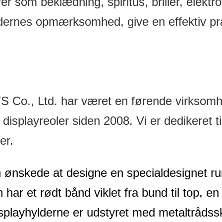
r som beklædning, spiritus, briller, elektr
undernes opmærksomhed, give en effektiv pr
 Ltd. har været en førende virksomhed 
 displayreoler siden 2008. Vi er dedikeret t
er.
 ønskede at designe en specialdesignet run
ar et rødt bånd viklet fra bund til top, en 
splayhylderne er udstyret med metaltrådssk