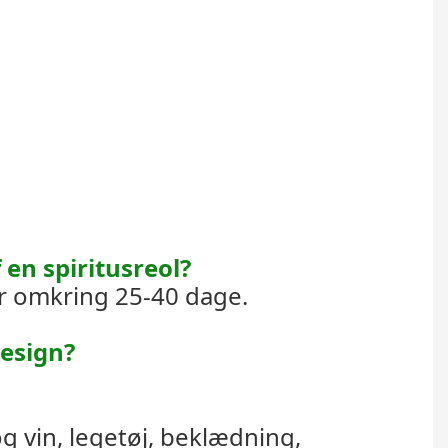
en spiritusreol?
r omkring 25-40 dage.
design?
og vin, legetøj, beklædning,