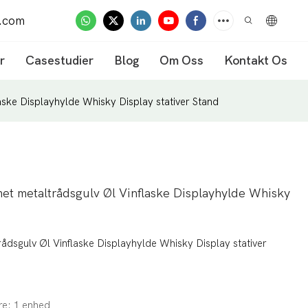
.com
r
Casestudier
Blog
Om Oss
Kontakt Os
aske Displayhylde Whisky Display stativer Stand
met metaltrådsgulv Øl Vinflaske Displayhylde Whisky
rådsgulv Øl Vinflaske Displayhylde Whisky Display stativer
re: 1 enhed