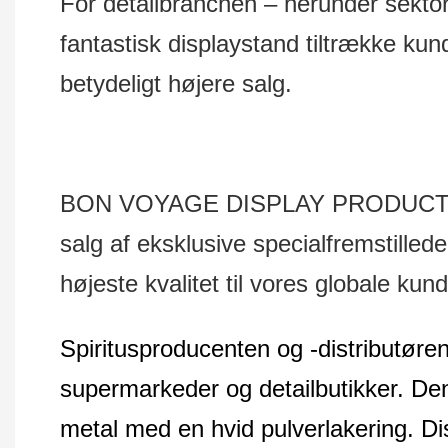
For detailbranchen – herunder sektore
fantastisk displaystand tiltrække k
betydeligt højere salg.
BON VOYAGE DISPLAY PRODUCTS Co.,
salg af eksklusive specialfremstillede
højeste kvalitet til vores globale kund
Spiritusproducenten og -distributøren
supermarkeder og detailbutikker. Den h
metal med en hvid pulverlakering. Di