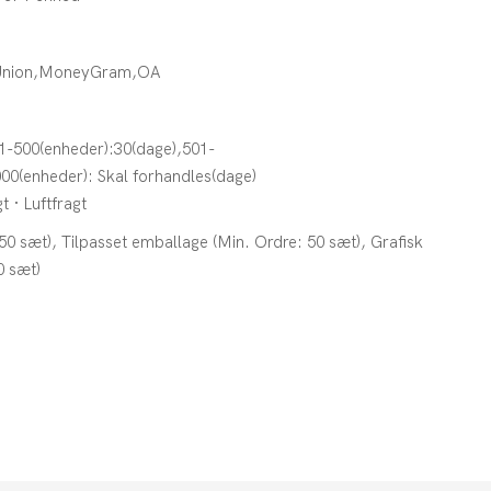
 Union,MoneyGram,OA
1-500(enheder):30(dage),501-
00(enheder): Skal forhandles(dage)
t · Luftfragt
 50 sæt), Tilpasset emballage (Min. Ordre: 50 sæt), Grafisk
0 sæt)