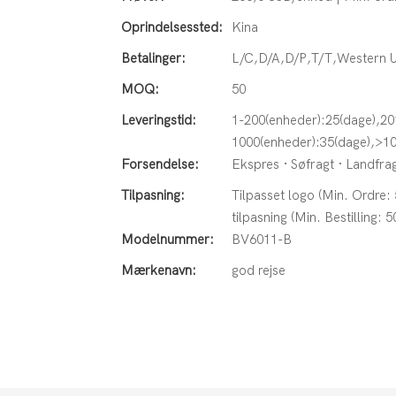
Oprindelsessted:
Kina
Betalinger:
L/C,D/A,D/P,T/T,Western
MOQ:
50
Leveringstid:
1-200(enheder):25(dage),20
1000(enheder):35(dage),>10
Forsendelse:
Ekspres · Søfragt · Landfrag
Tilpasning:
Tilpasset logo (Min. Ordre:
tilpasning (Min. Bestilling: 5
Modelnummer:
BV6011-B
Mærkenavn:
god rejse