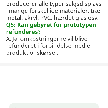
producerer alle typer salgsdisplays
i mange forskellige materialer: træ,
metal, akryl, PVC, hærdet glas osv.
Q5: Kan gebyret for prototypen
refunderes?
A: Ja, omkostningerne vil blive
refunderet i forbindelse med en
produktionskørsel.
Lad Os Tale Om Dit Projekt
Vi vil meget gerne arbejde sammen med dig og dit team. Hvis du har et
projekt, der skal diskuteres, så send os en besked.
Navn