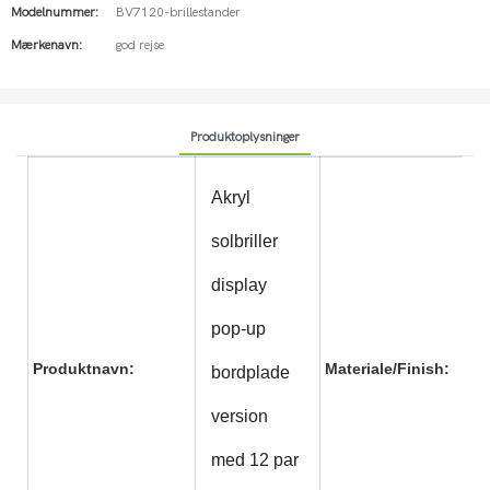
Modelnummer:
BV7120-brillestander
Mærkenavn:
god rejse
Produktoplysninger
Akryl
solbriller
display
pop-up
Produktnavn:
Materiale/Finish:
bordplade
Træ
version
med 12 par