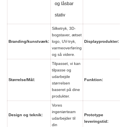
og låsbar
stativ
Silketryk, 3D-
bogstaver, ætset
Branding/kunstværk:
logo, UV-tryk,
Displayprodukter:
Solb
varmeoverføring
og så videre.
Tilpasset, vi kan
tilpasse og
Mil
udarbejde
Størrelse/Mål:
Funktion:
høj
størrelsen
stæ
baseret på dine
produkter.
Vores
ingeniørteam
Design og teknik:
Prototype
Nor
udarbejder til
leveringstid:
da
din