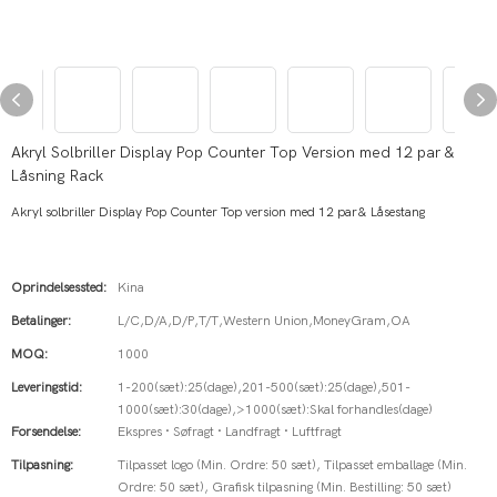
Akryl Solbriller Display Pop Counter Top Version med 12 par &
Låsning Rack
Akryl solbriller Display Pop Counter Top version med 12 par& Låsestang
Oprindelsessted:
Kina
Betalinger:
L/C,D/A,D/P,T/T,Western Union,MoneyGram,OA
MOQ:
1000
Leveringstid:
1-200(sæt):25(dage),201-500(sæt):25(dage),501-
1000(sæt):30(dage),>1000(sæt):Skal forhandles(dage)
Forsendelse:
Ekspres · Søfragt · Landfragt · Luftfragt
Tilpasning:
Tilpasset logo (Min. Ordre: 50 sæt), Tilpasset emballage (Min.
Ordre: 50 sæt), Grafisk tilpasning (Min. Bestilling: 50 sæt)