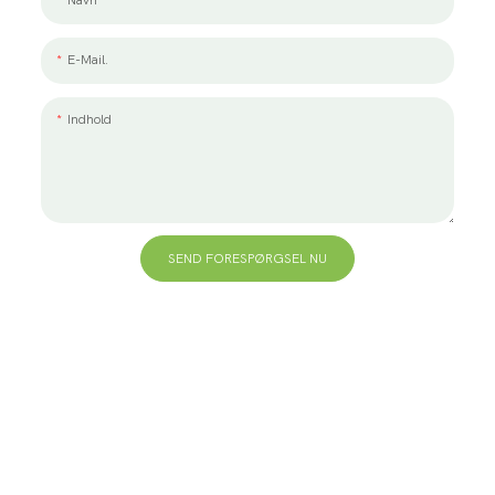
E-Mail.
Indhold
SEND FORESPØRGSEL NU
+86 13823271259
hello@bvdisplay.com
0086 13823271259
T2-B Building, High-Tech Industrial Park, No.22, High-
Tech South 7th Road, Yuehai Street, Nanshan,