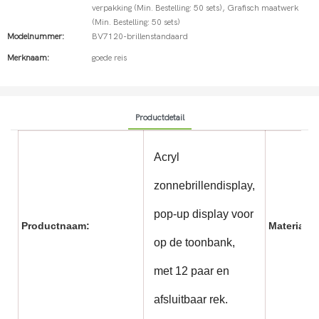
verpakking (Min. Bestelling: 50 sets), Grafisch maatwerk
(Min. Bestelling: 50 sets)
Modelnummer:
BV7120-brillenstandaard
Merknaam:
goede reis
Productdetail
Acryl
zonnebrillendisplay,
pop-up display voor
Productnaam:
Materiaal/
op de toonbank,
met 12 paar en
afsluitbaar rek.