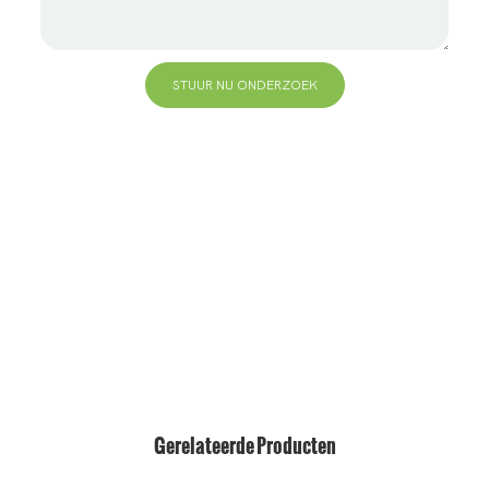
STUUR NU ONDERZOEK
+86 13823271259
hallo@bvdisplay.com
0086 13823271259
T2-B-gebouw, hightech industriepark, nr. 22, hightech
South 7th Road, Yuehai Street, Nanshan, Shenzhen,
518075, China
Gerelateerde Producten