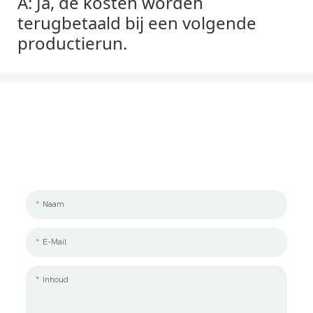
A: Ja, de kosten worden
terugbetaald bij een volgende
productierun.
Laten We Praten Over Uw Project
We werken graag met jou en je team samen. Als u een project wilt
bespreken, laat ons dan een bericht achter.
Naam
E-Mail
Inhoud