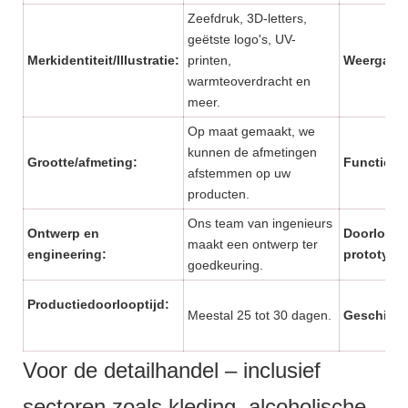
Zeefdruk, 3D-letters,
geëtste logo's, UV-
Merkidentiteit/Illustratie:
printen,
Weergave
warmteoverdracht en
meer.
Op maat gemaakt, we
kunnen de afmetingen
Grootte/afmeting:
Functie:
afstemmen op uw
producten.
Ons team van ingenieurs
Ontwerp en
Doorloopt
maakt een ontwerp ter
engineering:
prototype
goedkeuring.
Productiedoorlooptijd:
Meestal 25 tot 30 dagen.
Geschikt 
Voor de detailhandel – inclusief
sectoren zoals kleding, alcoholische