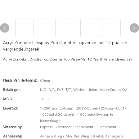
Acryl Zonnebril Display Pop Counter Topversie met 12 paar en
vergrendelingsrek
Acryl Zonnebril Display Pop Counter Top Versie Met 12 Paar& Vergrendelend rek
Plaats Van Herkomst:
China
Betalingen:
L/C, D/A, D/P, T/T, Western Union, MoneyGram, OA
MOQ:
1000
Levertijd:
1-200(sets):25(dagen),201-500(sets):25(dagen),501-
1000(sets):30(dagen),>1000(sets):Overeen te
komen(dagen)
Verzending:
Express · Zeevracht · Landvracht · Luchtvracht
Aanpassing:
Aangepast logo (Min. Bestelling: 50 sets), Aangepaste