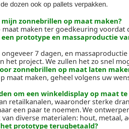
 de dozen ook op pallets verpakken.
r mijn zonnebrillen op maat maken?
p maat maken ter goedkeuring voordat de
or een prototype en massaproductie va
 ongeveer 7 dagen, en massaproductie z
 het project. We zullen het zo snel mog
 voor zonnebrillen op maat laten make
 op maat maken, geheel volgens uw wen
den om een ​​winkeldisplay op maat t
n retailkanalen, waaronder sterke drank
aar een paar te noemen.
We ontwerpen 
an diverse materialen: hout, metaal, ac
 het prototype terugbetaald?