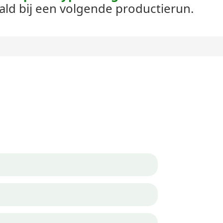
ald bij een volgende productierun.
ten We Praten Over Uw Proj
ou en je team samen. Als u een project wilt bespreken, laat ons d
+86 1382
hallo@b
0086 138