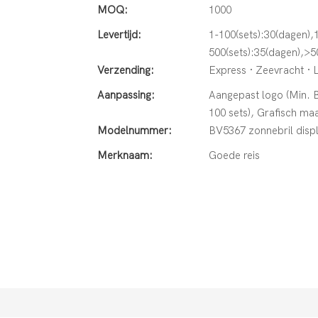
MOQ:
1000
Levertijd:
1-100(sets):30(dagen),
500(sets):35(dagen),>
Verzending:
Express · Zeevracht · 
Aanpassing:
Aangepast logo (Min. B
100 sets), Grafisch maa
Modelnummer:
BV5367 zonnebril disp
Merknaam:
Goede reis