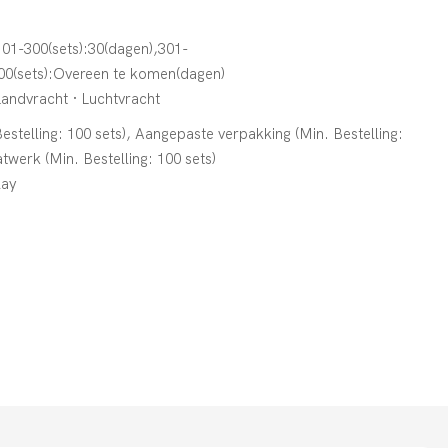
101-300(sets):30(dagen),301-
500(sets):Overeen te komen(dagen)
Landvracht · Luchtvracht
estelling: 100 sets), Aangepaste verpakking (Min. Bestelling:
twerk (Min. Bestelling: 100 sets)
lay