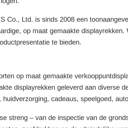
rhogen.
 Ltd. is sinds 2008 een toonaangevend 
rdige, op maat gemaakte displayrekken. W
oductpresentatie te bieden.
oorten op maat gemaakte verkooppuntdispl
kte displayrekken geleverd aan diverse det
n, huidverzorging, cadeaus, speelgoed, au
ase streng – van de inspectie van de grondst