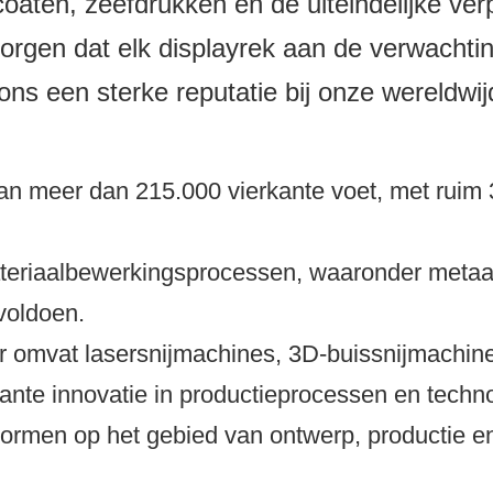
oaten, zeefdrukken en de uiteindelijke ver
orgen dat elk displayrek aan de verwachti
ons een sterke reputatie bij onze wereldwi
l van meer dan 215.000 vierkante voet, met ru
eriaalbewerkingsprocessen, waaronder metaal,
voldoen.
 omvat lasersnijmachines, 3D-buissnijmachin
ante innovatie in productieprocessen en tech
rmen op het gebied van ontwerp, productie en 