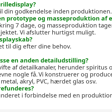
rilledisplay?
e til din godkendelse inden produktionen.
 en prototype og masseproduktion af en
kring 7 dage, og masseproduktion tage
tet. Vi afslutter hurtigst muligt.
displayskab?
et til dig efter dine behov.
asse en anden detailudstilling?
ifte af detailkanaler, herunder spiritus o
ævne nogle få.
Vi konstruerer og producer
metal, akryl, PVC, hærdet glas osv.
refunderes?
funderet i forbindelse med en produktio