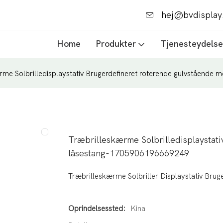
hej@bvdisplay
.
Home
Produkter
Tjenesteydelse
rme Solbrilledisplaystativ Brugerdefineret roterende gulvstående
Træbrilleskærme Solbrilledisplaystat
låsestang-1705906196669249
Træbrilleskærme Solbriller Displaystativ Brug
Oprindelsessted:
Kina