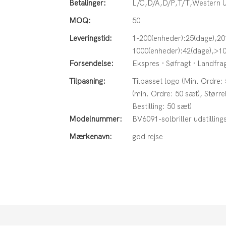
Betalinger:
L/C,D/A,D/P,T/T,Western
MOQ:
50
Leveringstid:
1-200(enheder):25(dage),20
1000(enheder):42(dage),>10
Forsendelse:
Ekspres · Søfragt · Landfrag
Tilpasning:
Tilpasset logo (Min. Ordre: 
(min. Ordre: 50 sæt), Størrel
Bestilling: 50 sæt)
Modelnummer:
BV6091-solbriller udstillings
Mærkenavn:
god rejse