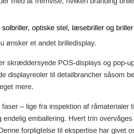
lper med at fremvise, hvilken branding bril
lbriller, optiske stel, læsebriller og briller 
du ønsker et andet brilledisplay.
per skræddersyede POS-displays og pop-up-d
e displayreoler til detailbrancher såsom bek
meget mere.
le faser – lige fra inspektion af råmaterialer
og endelig emballering. Hvert trin overvåges 
 Denne forpligtelse til ekspertise har give