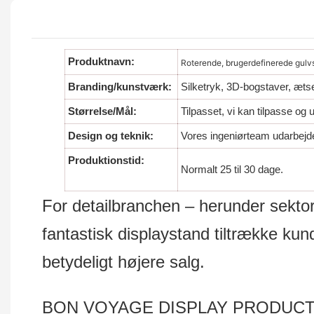
Produktnavn:
Roterende, brugerdefinerede gulvst
Branding/kunstværk:
Silketryk, 3D-bogstaver, æts
Størrelse/Mål:
Tilpasset, vi kan tilpasse og
Design og teknik:
Vores ingeniørteam udarbejde
Produktionstid:
Normalt 25 til 30 dage.
For detailbranchen – herunder sektore
fantastisk displaystand tiltrække k
betydeligt højere salg.
BON VOYAGE DISPLAY PRODUCTS Co.,