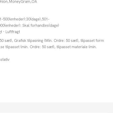
 Union,MoneyGram,OA
1-500(enheder):30(dage),501-
00(enheder): Skal forhandles(dage)
t · Luftfragt
50 sæt), Grafisk tilpasning (Min. Ordre: 50 sæt), tilpasset form
se tilpasset (min. Ordre: 50 sæt), tilpasset materiale (min.
stativ