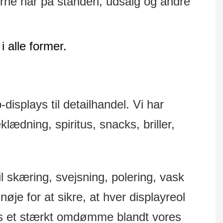
lerne har på standen, udsalg og andre
i alle former.
isplays til detailhandel. Vi har
lædning, spiritus, snacks, briller,
 til skæring, svejsning, polering, vask
nøje for at sikre, at hver displayreol
t os et stærkt omdømme blandt vores