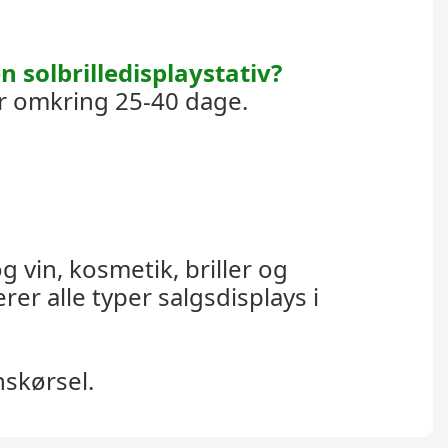
 solbrilledisplaystativ?
r omkring 25-40 dage.
g vin, kosmetik, briller og
er alle typer salgsdisplays i
nskørsel.