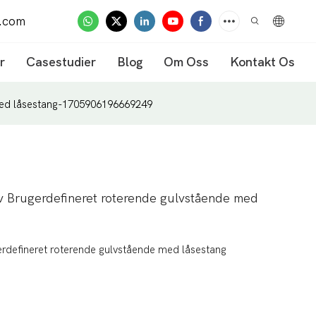
.com
r
Casestudier
Blog
Om Oss
Kontakt Os
 med låsestang-1705906196669249
iv Brugerdefineret roterende gulvstående med
erdefineret roterende gulvstående med låsestang