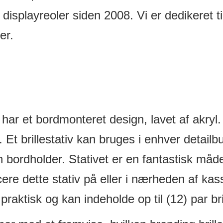
 displayreoler siden 2008. Vi er dedikeret t
er.
Det har et bordmonteret design, lavet af akr
 Et brillestativ kan bruges i enhver detailbu
n bordholder. Stativet er en fantastisk må
re dette stativ på eller i nærheden af ​​ka
raktisk og kan indeholde op til (12) par bril