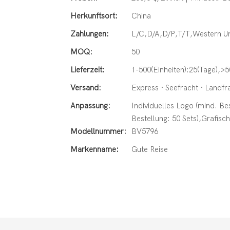
Herkunftsort:
China
Zahlungen:
L/C,D/A,D/P,T/T,Western 
MOQ:
50
Lieferzeit:
1-500(Einheiten):25(Tage),>5
Versand:
Express · Seefracht · Landfra
Anpassung:
Individuelles Logo (mind. Be
Bestellung: 50 Sets),Grafisc
Modellnummer:
BV5796
Markenname:
Gute Reise