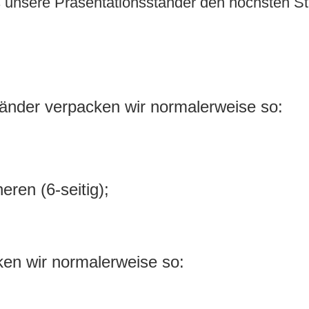
ss unsere Präsentationsständer den höchsten St
tänder verpacken wir normalerweise so:
;
ren (6-seitig);
cken wir normalerweise so: