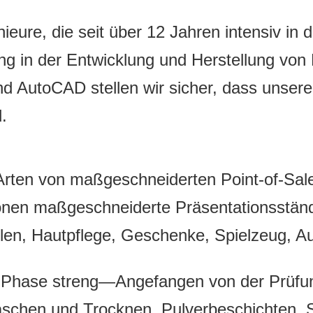
eure, die seit über 12 Jahren intensiv in d
g in der Entwicklung und Herstellung von 
 AutoCAD stellen wir sicher, dass unsere D
.
 Arten von maßgeschneiderten Point-of-Sal
ionen maßgeschneiderte Präsentationsstän
llen, Hautpflege, Geschenke, Spielzeug, Aut
eder Phase streng—Angefangen von der Prüfu
aschen und Trocknen, Pulverbeschichten, 