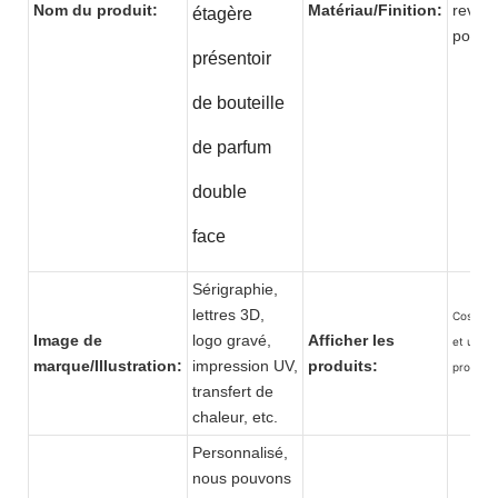
Nom du produit:
Matériau/Finition:
revêt
étagère
po
présentoir
de bouteille
de parfum
double
face
Sérigraphie,
lettres 3D,
Cosméti
Image de
logo gravé,
Afficher les
et une v
marque/Illustration:
impression UV,
produits:
produit
transfert de
chaleur, etc.
Personnalisé,
nous pouvons