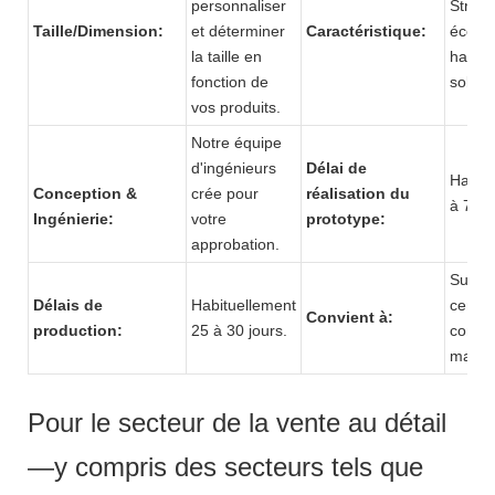
personnaliser
Struct
Taille/Dimension:
et déterminer
Caractéristique:
écolog
la taille en
haute 
fonction de
solide.
vos produits.
Notre équipe
d'ingénieurs
Délai de
Habitu
Conception &
crée pour
réalisation du
à 7 jo
Ingénierie:
votre
prototype:
approbation.
Super
Délais de
Habituellement
centre
Convient à:
production:
25 à 30 jours.
comme
magas
Pour le secteur de la vente au détail
—y compris des secteurs tels que