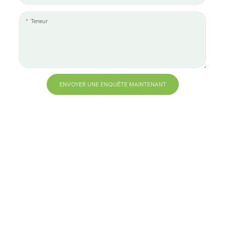
Teneur
ENVOYER UNE ENQUÊTE MAINTENANT
+86 13823271259
hello@bvdisplay.com
0086 13823271259
Bâtiment T2-B, parc industriel de haute technologie,
No.22, High-Tech South 7th Road, Yuehai Street,
Nanshan, Shenzhen, 518075, Chine