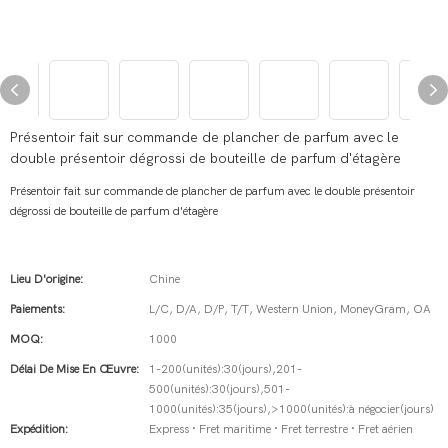
Présentoir fait sur commande de plancher de parfum avec le
double présentoir dégrossi de bouteille de parfum d'étagère
Présentoir fait sur commande de plancher de parfum avec le double présentoir
dégrossi de bouteille de parfum d'étagère
Lieu D'origine:
Chine
Paiements:
L/C, D/A, D/P, T/T, Western Union, MoneyGram, OA
MOQ:
1000
Délai De Mise En Œuvre:
1-200(unités):30(jours),201-
500(unités):30(jours),501-
1000(unités):35(jours),>1000(unités):à négocier(jours)
Expédition:
Express · Fret maritime · Fret terrestre · Fret aérien