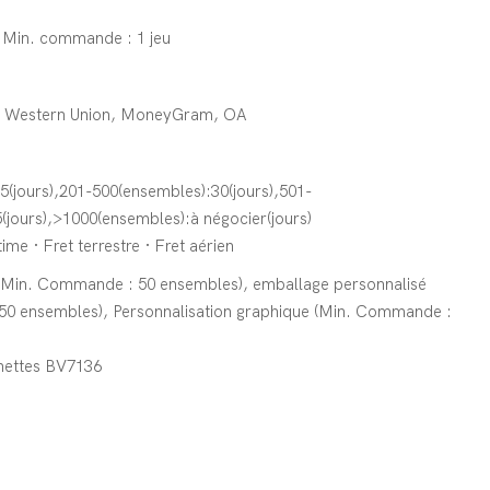
 Min. commande : 1 jeu
T, Western Union, MoneyGram, OA
5(jours),201-500(ensembles):30(jours),501-
(jours),>1000(ensembles):à négocier(jours)
ime · Fret terrestre · Fret aérien
(Min. Commande : 50 ensembles), emballage personnalisé
0 ensembles), Personnalisation graphique (Min. Commande :
unettes BV7136