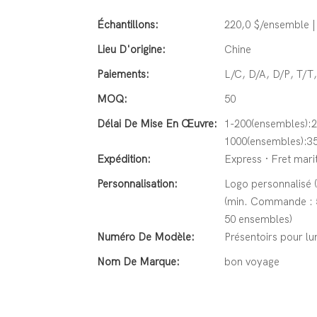
Échantillons:
220,0 $/ensemble |
Lieu D'origine:
Chine
Paiements:
L/C, D/A, D/P, T/
MOQ:
50
Délai De Mise En Œuvre:
1-200(ensembles):2
1000(ensembles):35
Expédition:
Express · Fret marit
Personnalisation:
Logo personnalisé 
(min. Commande : 5
50 ensembles)
Numéro De Modèle:
Présentoirs pour l
Nom De Marque:
bon voyage