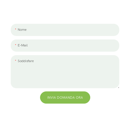
Ci piacerebbe lavorare con te e il tuo team. Se hai un progetto da
discutere, lasciaci un messaggio.
Nome
E-Mail
Soddisfare
INVIA DOMANDA ORA
+86 13823271259
hello@bvdisplay.com