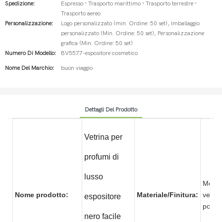
Spedizione:
Espresso · Trasporto marittimo · Trasporto terrestre ·
Trasporto aereo
Personalizzazione:
Logo personalizzato (min. Ordine: 50 set), Imballaggio
personalizzato (Min. Ordine: 50 set), Personalizzazione
grafica (Min. Ordine: 50 set)
Numero Di Modello:
BV5577-espositore cosmetico
Nome Del Marchio:
buon viaggio
Dettagli Del Prodotto
Vetrina per
profumi di
lusso
Metal
Nome prodotto:
Materiale/Finitura:
vernic
espositore
pol
nero facile