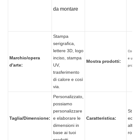
da montare
Stampa
serigrafica,
lettere 3D, logo
Cosmeti
Marchio/opera
inciso, stampa
e una va
Mostra prodotti:
d'arte:
UV,
prodott
trasferimento
di calore e così
via.
Personalizzato,
possiamo
personalizzare
Strutt
Taglia/Dimensione:
e elaborare le
Caratteristica:
ecolog
dimensioni in
alta q
base ai tuoi
robust
prodotti.