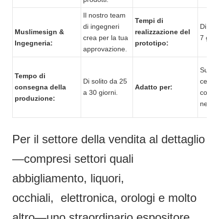
Il nostro team
Tempi di
di ingegneri
Di sol
Muslimesign &
realizzazione del
crea per la tua
7 gior
Ingegneria:
prototipo:
approvazione.
Super
Tempo di
Di solito da 25
centr
consegna della
Adatto per:
a 30 giorni.
comme
produzione:
negoz
Per il settore della vendita al dettaglio
—compresi settori quali
abbigliamento, liquori,
occhiali, elettronica, orologi e molto
altro—uno straordinario espositore