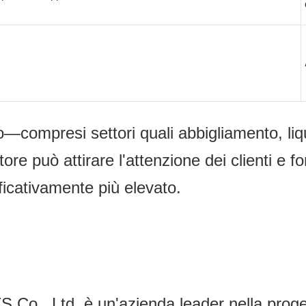
io—compresi settori quali abbigliamento, liqu
re può attirare l'attenzione dei clienti e f
ficativamente più elevato.
Ltd. è un'azienda leader nella progetta