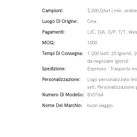
Campioni:
$ 200,0/set | min. ordine
Luogo Di Origine:
Cina
Pagamenti:
L/C, D/A, D/P, T/T, W
MOQ:
1000
Tempi Di Consegna:
1-200 (set): 25 (giorni), 
da negoziare (giorni)
Spedizione:
Espresso · Trasporto mar
Personalizzazione:
Logo personalizzato (min
set), Personalizzazione g
Numero Di Modello:
BV3164
Nome Del Marchio:
buon viaggio