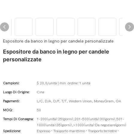
Espositore da banco in legno per candele personalizzate
Espositore da banco in legno per candele
personalizzate
Campioni:
$ 20,0/unità | min. ordine: 1 unità
Luogo Di Origine:
Cina
Pagamenti:
L/C, D/A, D/P, T/T, Western Union, MoneyGram, OA
MOQ:
50
Tempi Di Consegna:
1-200(unità):25(giorni),201-500(unità):30(giorni),501-
1000(unità):35(giorni),>1000(unità):Da negoziare(giorni)
Spedizione:
Espresso · Trasporto marittimo · Trasporto terrestre ·