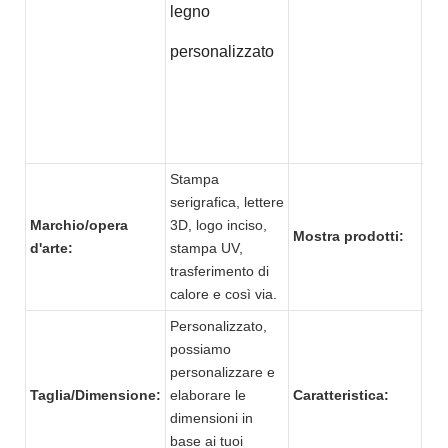
legno
personalizzato
Stampa
serigrafica, lettere
Spi
Marchio/opera
3D, logo inciso,
e u
Mostra prodotti:
d'arte:
stampa UV,
p
trasferimento di
calore e così via.
Personalizzato,
possiamo
personalizzare e
Str
Taglia/Dimensione:
elaborare le
Caratteristica:
eco
dimensioni in
alt
base ai tuoi
rob