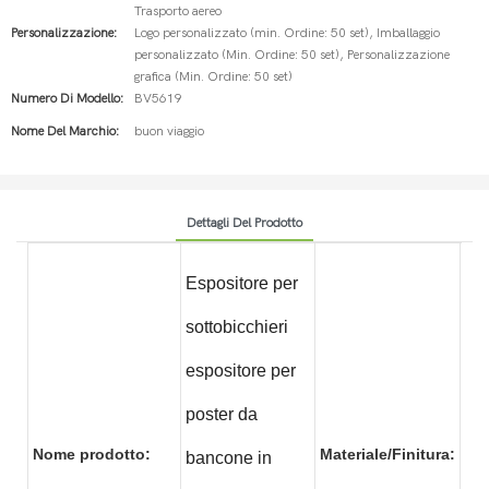
Trasporto aereo
Personalizzazione:
Logo personalizzato (min. Ordine: 50 set), Imballaggio
personalizzato (Min. Ordine: 50 set), Personalizzazione
grafica (Min. Ordine: 50 set)
Numero Di Modello:
BV5619
Nome Del Marchio:
buon viaggio
Dettagli Del Prodotto
Espositore per
sottobicchieri
espositore per
poster da
Met
Nome prodotto:
Materiale/Finitura:
ver
bancone in
p