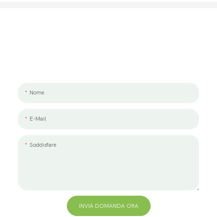
Parliamo Del Tuo Progetto
Ci piacerebbe lavorare con te e il tuo team. Se hai un progetto da
discutere, lasciaci un messaggio.
Nome
E-Mail
Soddisfare
INVIA DOMANDA ORA