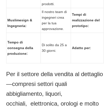
prodotti.
Il nostro team di
Tempi di
ingegneri crea
Di 
Muslimesign &
realizzazione del
per la tua
7 g
Ingegneria:
prototipo:
approvazione.
Sup
Tempo di
Di solito da 25 a
cen
consegna della
Adatto per:
30 giorni.
com
produzione:
neg
Per il settore della vendita al dettaglio
—compresi settori quali
abbigliamento, liquori,
occhiali, elettronica, orologi e molto