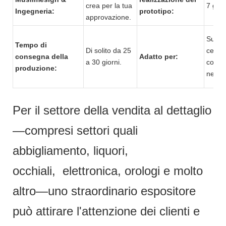
crea per la tua
7 gior
Ingegneria:
prototipo:
approvazione.
Super
Tempo di
Di solito da 25
centr
consegna della
Adatto per:
a 30 giorni.
comme
produzione:
negoz
Per il settore della vendita al dettaglio
—compresi settori quali
abbigliamento, liquori,
occhiali, elettronica, orologi e molto
altro—uno straordinario espositore
può attirare l'attenzione dei clienti e