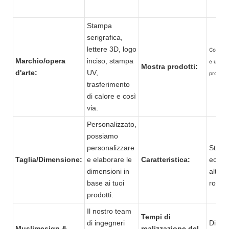
Stampa
serigrafica,
lettere 3D, logo
Cosmeti
Marchio/opera
inciso, stampa
e una va
Mostra prodotti:
d'arte:
UV,
prodott
trasferimento
di calore e così
via.
Personalizzato,
possiamo
personalizzare
Strutt
Taglia/Dimensione:
e elaborare le
Caratteristica:
ecolog
dimensioni in
alta q
base ai tuoi
robust
prodotti.
Il nostro team
Tempi di
di ingegneri
Di sol
Muslimesign &
realizzazione del