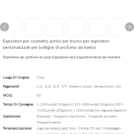
Espositori per cosmetici acrilici per trucco per espositori
personalizzati per bottiglie di profumo da banco
Espositore per profumi di lusso Espositore nero Espositore facile da montare
Luogo Di Origine:
Cina
Pagamenti:
L/C, D/A, D/P, T/T, Western Union, MoneyGram, OA
MOQ:
50
Tempi Di Consegna:
1-200(unità):30(giorni),201-500(unità):30(giorni),501-
1000(unità):35(giorni),>1000(unità):Da negoziare(giorni)
Spedizione:
Espresso · Trasporto marittimo · Trasporto terrestre ·
Trasporto aereo
Personalizzazione:
Logo personalizzato (min. Ordine: 50 set), Imballaggio