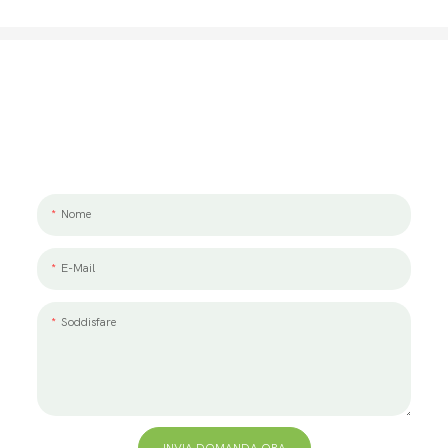
Parliamo Del Tuo Progetto
Ci piacerebbe lavorare con te e il tuo team. Se hai un progetto da
discutere, lasciaci un messaggio.
Nome
E-Mail
Soddisfare