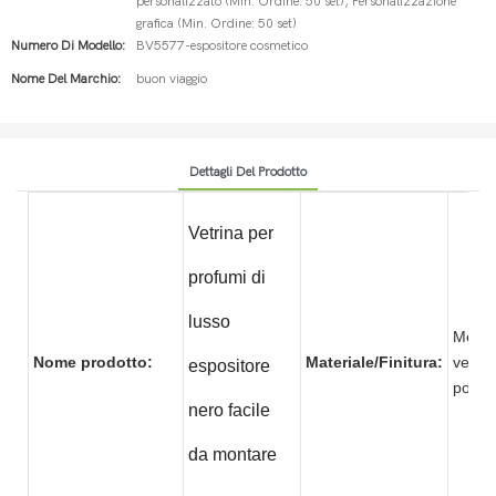
personalizzato (Min. Ordine: 50 set), Personalizzazione
grafica (Min. Ordine: 50 set)
Numero Di Modello:
BV5577-espositore cosmetico
Nome Del Marchio:
buon viaggio
Dettagli Del Prodotto
Vetrina per
profumi di
lusso
Metal
Nome prodotto:
Materiale/Finitura:
vernic
espositore
pol
nero facile
da montare