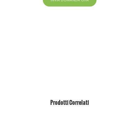
INVIA DOMANDA ORA
+86 13823271259
hello@bvdisplay.com
0086 13823271259
T2-B Building, High-Tech Industrial Park, No.22, High-
Tech South 7th Road, Yuehai Street, Nanshan,
Shenzhen, 518075, Cina
Prodotti Correlati