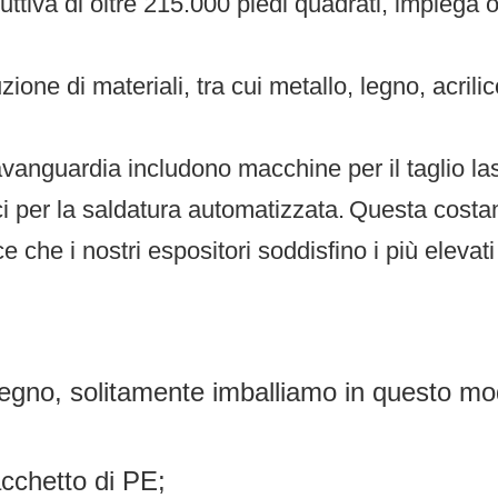
iva di oltre 215.000 piedi quadrati, impiega oltr
ione di materiali, tra cui metallo, legno, acrili
avanguardia includono macchine per il taglio lase
i per la saldatura automatizzata.
Questa costan
e che i nostri espositori soddisfino i più eleva
/legno, solitamente imballiamo in questo mo
acchetto di PE;