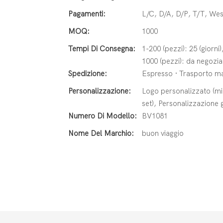
Pagamenti:
L/C, D/A, D/P, T/T, W
MOQ:
1000
Tempi Di Consegna:
1-200 (pezzi): 25 (giorni)
1000 (pezzi): da negoziar
Spedizione:
Espresso · Trasporto mar
Personalizzazione:
Logo personalizzato (min
set), Personalizzazione g
Numero Di Modello:
BV1081
Nome Del Marchio:
buon viaggio