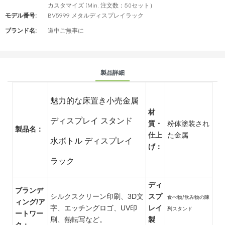
カスタマイズ (Min. 注文数：50セット）
モデル番号:
BV5999 メタルディスプレイラック
ブランド名:
道中ご無事に
製品詳細
魅力的な床置き小売金属
材
ディスプレイ スタンド
質・
粉体塗装され
製品名：
仕上
た金属
水ボトル ディスプレイ
げ：
ラック
ディ
ブランデ
シルクスクリーン印刷、3D文
スプ
食べ物/飲み物の陳
ィング/ア
字、エッチングロゴ、UV印
レイ
列スタンド
ートワー
刷、熱転写など。
製
ク：