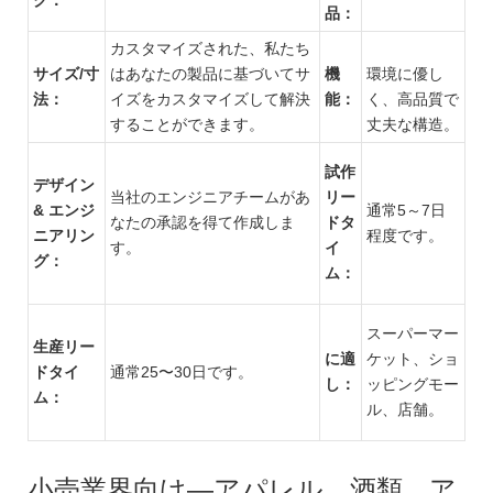
品：
カスタマイズされた、私たち
サイズ/寸
はあなたの製品に基づいてサ
機
環境に優し
法：
イズをカスタマイズして解決
能：
く、高品質で
することができます。
丈夫な構造。
試作
デザイン
当社のエンジニアチームがあ
リー
& エンジ
通常5～7日
なたの承認を得て作成しま
ドタ
ニアリン
程度です。
す。
イ
グ：
ム：
スーパーマー
生産リー
に適
ケット、ショ
ドタイ
通常25〜30日です。
し：
ッピングモー
ム：
ル、店舗。
小売業界向け—アパレル、酒類、ア