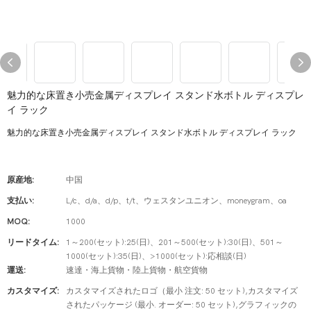
魅力的な床置き小売金属ディスプレイ スタンド水ボトル ディスプレ
イ ラック
魅力的な床置き小売金属ディスプレイ スタンド水ボトル ディスプレイ ラック
原産地:
中国
支払い:
L/c、d/a、d/p、t/t、ウェスタンユニオン、moneygram、oa
MOQ:
1000
リードタイム:
1～200(セット):25(日)、201～500(セット):30(日)、501～
1000(セット):35(日)、>1000(セット):応相談(日)
運送:
速達・海上貨物・陸上貨物・航空貨物
カスタマイズ:
カスタマイズされたロゴ（最小 注文: 50 セット),カスタマイズ
されたパッケージ (最小. オーダー: 50 セット),グラフィックの