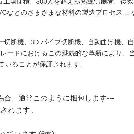
超える工場面積、300人を超える熟練労働者、
PVCなどのさまざまな材料の製造プロセス…
ー切断機、3D パイプ切断機、自動曲げ機、
レードにおけるこの継続的な革新により、当
ていることが保証されます。
合、通常このように梱包します---
包されます。
ています (6面);