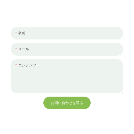
私たちはあなたとあなたのチームと一緒に働きたいと思っています。
話し合う必要のあるプロジェクトがある場合は、メッセージを残して
ください。
名前
メール
コンテンツ
お問い合わせを送る
+86 13823271259
hello@bvdisplay.com