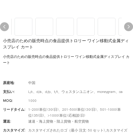
小売店のための販売時点の食品提供トロリー ワイン移動式金属ディ
スプレイ カート
小売店のための販売時点の食品提供トロリー ワイン移動式金属ディスプレイ カ
ート
原産地:
中国
支払い:
L/c、d/a、d/p、t/t、ウェスタンユニオン、moneygram、oa
MOQ:
1000
リードタイム:
1-200(単位):30(日)、201-500(単位):30(日)、501-1000(単
位):35(日)、>1000(単位):応相談(日)
運送:
速達・海上貨物・陸上貨物・航空貨物
カスタマイズ:
カスタマイズされたロゴ（最小 注文: 50 セット),カスタマイズ