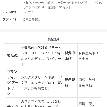
されたパッケージ (最小. オーダー: 50 セット),グラフィックの
カスタマイズ (Min. 注文数：50セット）
モデル番号:
BV5260
ブランド名:
道中ご無事に
製品詳細
小売店向け
POS食品サービ
ングトロリーワインモバイ
材質/仕
粉体塗装され
製品名:
ルメタル
ディスプレイカー
上げ:
た金属
ト
ブラン
ディン
シルクスクリーン印刷、3D
展示製
酒類・飲料、
グ/アー
文字、エッチングロゴ、UV
品:
各種商品。
トワー
印刷、熱転写など。
ク:
カスタマイズでは、お客様
環境に優し
サイズ/
の製品に基づいてサイズを