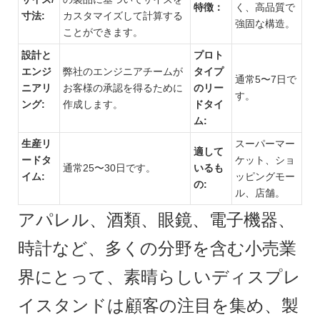
特徴：
く、高品質で
寸法:
カスタマイズして計算する
強固な構造。
ことができます。
設計と
プロト
エンジ
弊社のエンジニアチームが
タイプ
通常5〜7日で
ニアリ
お客様の承認を得るために
のリー
す。
ング:
作成します。
ドタイ
ム:
生産リ
スーパーマー
適して
ードタ
ケット、ショ
通常25〜30日です。
いるも
イム:
ッピングモー
の:
ル、店舗。
アパレル、酒類、眼鏡、電子機器、
時計など、多くの分野を含む小売業
界にとって、素晴らしいディスプレ
イスタンドは顧客の注目を集め、製