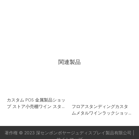
0086 13823271259
南山市岳海街ハイテク南七路22号ハイテク工業団地T2-
Bビル 深セン、518075、中国
関連製品
カスタム POS 金属製品ショッ
プ ストア小売棚ワイン スタン
フロアスタンディングカスタ
ド ディスプレイ ラック
ムメタルワインラックショッ
プポップアップディスプレイ
スタンド
著作権 © 2023 深センボンボヤージュディスプレイ製品有限公司 |