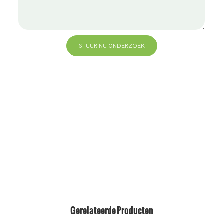
STUUR NU ONDERZOEK
+86 13823271259
hallo@bvdisplay.com
0086 13823271259
T2-B-gebouw, hightech industriepark, nr. 22, hightech
South 7th Road, Yuehai Street, Nanshan, Shenzhen,
518075, China
Gerelateerde Producten