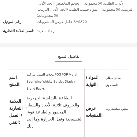
الأدنى. الطلب: 50 مجموعة) ، الحجم المخصص (الحد الأدنى.
الترتيب: 50 مجموعة) ، المواد حسب الطلب (الحد الأدنى. الترتيب:
50 مجموعات)
حامل عرض المشروبات BV5320
رقم الموديل:
رحلة سعيدة
اسم العلامة التجارية:
تفاصيل المنتج
محلات السوبر ماركت POS POP Metal
المواد /
اسم
معدن مطلي
Beer Wine Whisky Bottles Display
النهاية:
المنتج:
بالمسحوق
Stand Racks
الطباعة بالشاشة الحريرية
العلامة
والحروف ثلاثية الأبعاد والشعار
عرض
التجارية
معنويات&مشروب
المحفور والطباعة فوق
المنتجات:
/ العمل
البنفسجية ونقل الحرارة وما إلى
الفني:
ذلك.