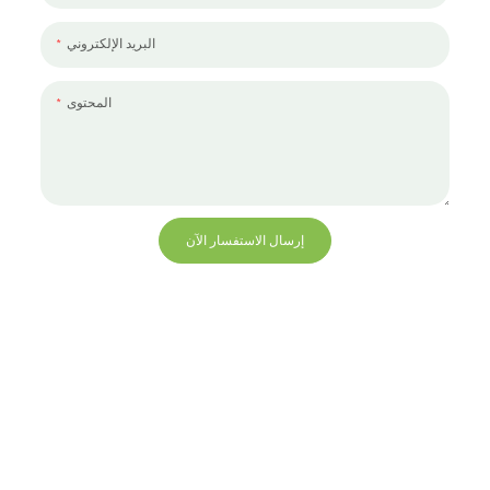
البريد الإلكتروني
المحتوى
إرسال الاستفسار الآن
+86 13823271259
hello@bvdisplay.com
0086 13823271259
مبنى T2-B ، مجمع صناعي عالي التقنية ، رقم 22 ، طريق
High-Tech South 7th Road ، شارع Yuehai ، Nanshan ،
شنتشن ، 518075 ، الصين