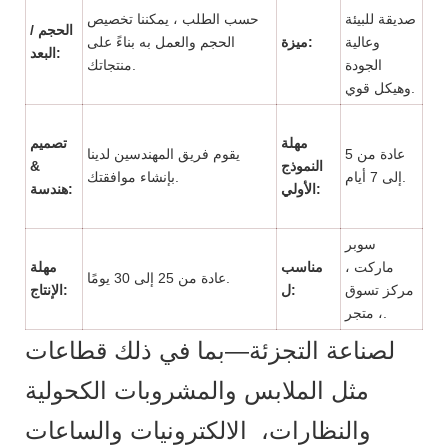
صديقة للبيئة
حسب الطلب ، يمكننا تخصيص
الحجم /
وعالية
ميزة:
الحجم والعمل به بناءً على
البعد:
الجودة
منتجاتك.
وهيكل قوي.
مهلة
تصميم
عادة من 5
يقوم فريق المهندسين لدينا
النموذج
&
إلى 7 أيام.
بإنشاء موافقتك.
الأولي:
هندسة:
سوبر
ماركت ،
مناسب
مهلة
عادة من 25 إلى 30 يومًا.
مركز تسوق
ل:
الإنتاج:
، متجر.
لصناعة التجزئة—بما في ذلك قطاعات
مثل الملابس والمشروبات الكحولية
والنظارات، الالكترونيات والساعات