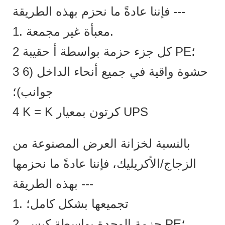
فإننا عادةً ما نحزم بهذه الطريقة ---
1. معبأة غير مجمعة.
2 كل جزء حزمة بواسطة أ حقيبة PE؛
3 حشوة واقية في جميع أنحاء الداخل (6
جوانب)؛
4 K = K كرتون بمعيار UPS
بالنسبة لخزانة العرض المصنوعة من
الزجاج/الأكريليك، فإننا عادةً ما نحزمها
بهذه الطريقة ---
1. تجميعها بشكل كامل؛
2. حزمة الوحدة بواسطة كيس PE؛