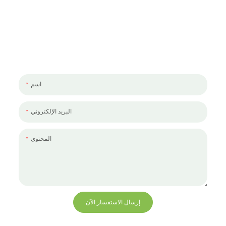
لنتحدث عن مشروعك
يسعدنا العمل معك ومع فريقك. إذا كان لديك مشروع تحتاج إلى مناقشته ،
فالرجاء ترك لنا رسالة.
اسم
البريد الإلكتروني
المحتوى
إرسال الاستفسار الآن