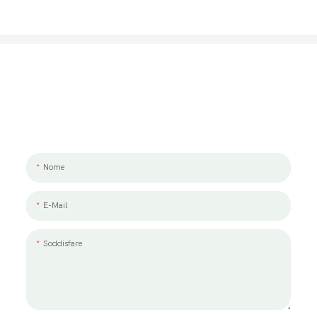
Parliamo Del Tuo Progetto
Ci piacerebbe lavorare con te e il tuo team. Se hai un progetto da
discutere, lasciaci un messaggio.
Nome
E-Mail
Soddisfare