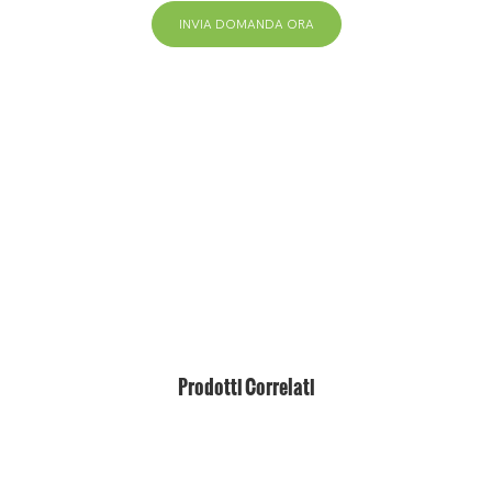
INVIA DOMANDA ORA
+86 13823271259
hello@bvdisplay.com
0086 13823271259
T2-B Building, High-Tech Industrial Park, No.22, High-
Tech South 7th Road, Yuehai Street, Nanshan,
Shenzhen, 518075, Cina
Prodotti Correlati