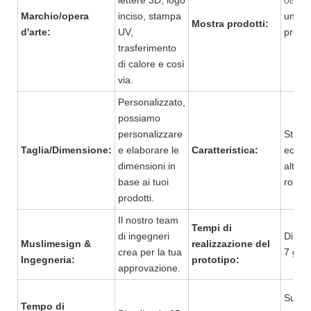
Occhiali
Marchio/opera
inciso, stampa
una va
Mostra prodotti:
d'arte:
UV,
pro
trasferimento
di calore e così
via.
Personalizzato,
possiamo
personalizzare
Strutt
Taglia/Dimensione:
e elaborare le
Caratteristica:
ecolog
dimensioni in
alta q
base ai tuoi
robust
prodotti.
Il nostro team
Tempi di
di ingegneri
Di sol
Muslimesign &
realizzazione del
crea per la tua
7 gior
Ingegneria:
prototipo:
approvazione.
Super
Tempo di