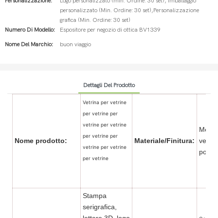
Personalizzazione:
Logo personalizzato (min. Ordine: 30 set), Imballaggio
personalizzato (Min. Ordine: 30 set),Personalizzazione
grafica (Min. Ordine: 30 set)
Numero Di Modello:
Espositore per negozio di ottica BV1339
Nome Del Marchio:
buon viaggio
Dettagli Del Prodotto
Vetrina per vetrine
per vetrine per
vetrine per vetrine
Metal
per vetrine per
Nome prodotto:
Materiale/Finitura:
vernic
vetrine per vetrine
pol
per vetrine
Stampa
serigrafica,
lettere 3D, logo