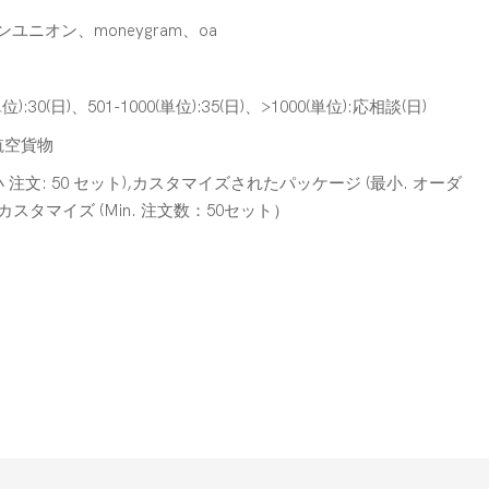
タンユニオン、moneygram、oa
(単位):30(日)、501-1000(単位):35(日)、>1000(単位):応相談(日)
航空貨物
文: 50 セット),カスタマイズされたパッケージ (最小. オーダ
のカスタマイズ (Min. 注文数：50セット）