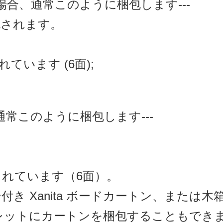
合、通常このように梱包します---
包されます。
ています (6面);
常このように梱包します---
されています（6面）。
ー付き Xanita ボードカートン、または
レットにカートンを梱包することもでき