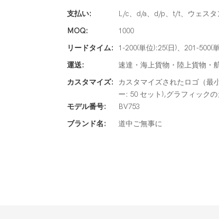
支払い:
L/c、d/a、d/p、t/t、ウェス
MOQ:
1000
リードタイム:
1-200(単位):25(日)、201-500
運送:
速達・海上貨物・陸上貨物・
カスタマイズ:
カスタマイズされたロゴ（最小 注
ー: 50 セット),グラフィック
モデル番号:
BV753
ブランド名:
道中ご無事に